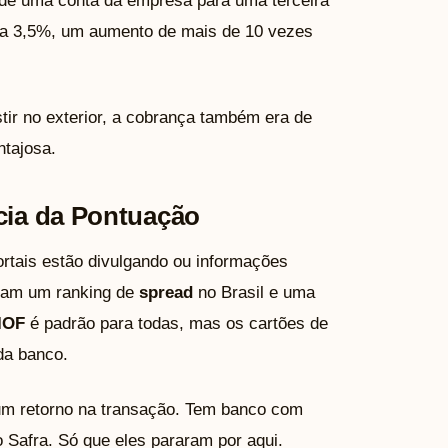
e uma conta da empresa para uma terceira
ra 3,5%, um aumento de mais de 10 vezes
ir no exterior, a cobrança também era de
ntajosa.
ncia da Pontuação
ortais estão divulgando ou informações
zeram um ranking de
spread
no Brasil e uma
IOF
é padrão para todas, mas os cartões de
da banco.
 um retorno na transação. Tem banco com
Safra. Só que eles pararam por aqui.