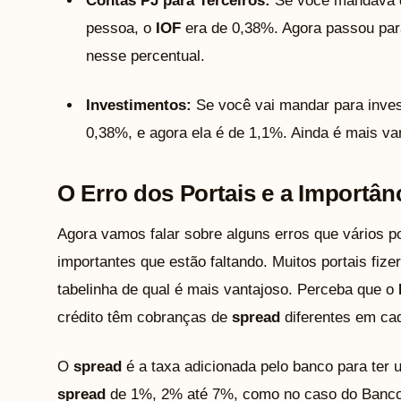
Contas PJ para Terceiros:
Se você mandava d
pessoa, o
IOF
era de 0,38%. Agora passou pa
nesse percentual.
Investimentos:
Se você vai mandar para invest
0,38%, e agora ela é de 1,1%. Ainda é mais va
O Erro dos Portais e a Importâ
Agora vamos falar sobre alguns erros que vários p
importantes que estão faltando. Muitos portais fi
tabelinha de qual é mais vantajoso. Perceba que o
crédito têm cobranças de
spread
diferentes em ca
O
spread
é a taxa adicionada pelo banco para ter
spread
de 1%, 2% até 7%, como no caso do Banco 