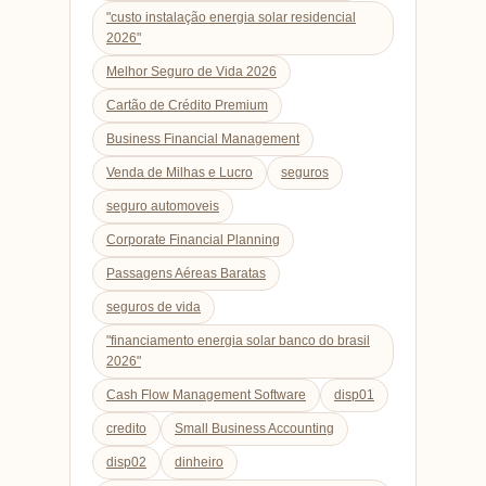
"custo instalação energia solar residencial
2026"
Melhor Seguro de Vida 2026
Cartão de Crédito Premium
Business Financial Management
Venda de Milhas e Lucro
seguros
seguro automoveis
Corporate Financial Planning
Passagens Aéreas Baratas
seguros de vida
"financiamento energia solar banco do brasil
2026"
Cash Flow Management Software
disp01
credito
Small Business Accounting
disp02
dinheiro