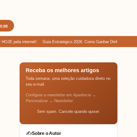
r-se
 pela internet!
Guia Estratégico 2026: Como Ganhar Dinheiro com Cartão
Receba os melhores artigos
Toda semana, uma seleção cuidadosa direto no
seu e-mail.
Configure a newsletter em Aparência →
Personalizar → Newsletter.
Sem spam. Cancele quando quiser.
Sobre o Autor
✍️