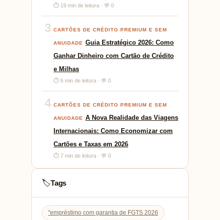
⏱ 19 min de leitura · 💬 0
3
CARTÕES DE CRÉDITO PREMIUM E SEM
Guia Estratégico 2026: Como
ANUIDADE
Ganhar Dinheiro com Cartão de Crédito
e Milhas
⏱ 6 min de leitura · 💬 0
4
CARTÕES DE CRÉDITO PREMIUM E SEM
A Nova Realidade das Viagens
ANUIDADE
Internacionais: Como Economizar com
Cartões e Taxas em 2026
⏱ 7 min de leitura · 💬 0
Tags
🏷️
"empréstimo com garantia de FGTS 2026