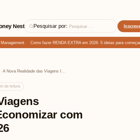
oney Nest
Pesquisar por:
Inscreve
anagement
Como fazer RENDA EXTRA em 2026: 5 ideias para começar HOJE
›
A Nova Realidade das Viagens Internacionais: Como Economizar com Cartões e Taxas em 2026
n de leitura
Viagens
 Economizar com
26