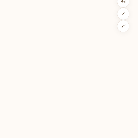
📲
📌
🔗