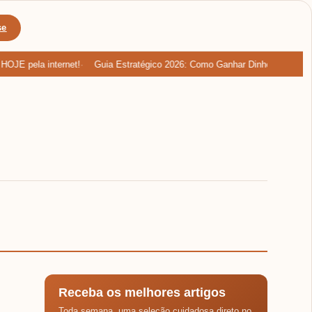
se
E pela internet!
Guia Estratégico 2026: Como Ganhar Dinheiro com Cart
Receba os melhores artigos
Toda semana, uma seleção cuidadosa direto no