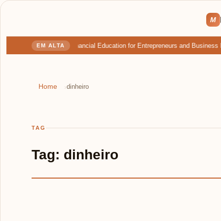
M
Ultimate Guide: Financial Education for Entrepreneurs and Business 
EM ALTA
Home
›
dinheiro
TAG
Tag:
dinheiro