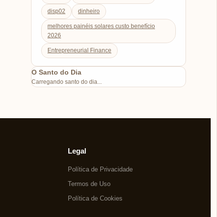
disp02
dinheiro
melhores painéis solares custo benefício
2026
Entrepreneurial Finance
O Santo do Dia
Carregando santo do dia...
Legal
Política de Privacidade
Termos de Uso
Política de Cookies