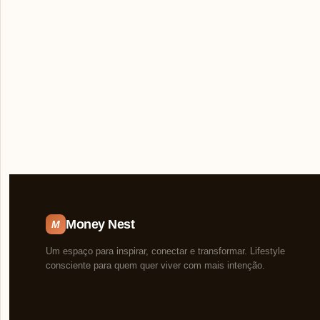
Money Nest
M
Um espaço para inspirar, conectar e transformar. Lifestyle
consciente para quem quer viver com mais intenção.