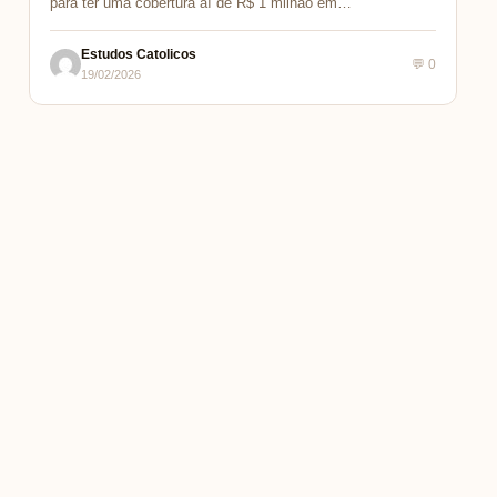
para ter uma cobertura aí de R$ 1 milhão em…
Estudos Catolicos
💬 0
19/02/2026