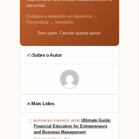
seu e-mail.
Configure a newsletter em Aparência →
Personalizar → Newsletter.
Sem spam. Cancele quando quiser.
Sobre o Autor
✍️
Mais Lidos
🔥
1
Ultimate Guide:
BUSINESS FINANCE (B2B)
Financial Education for Entrepreneurs
and Business Management
⏱ 9 min de leitura · 💬 0